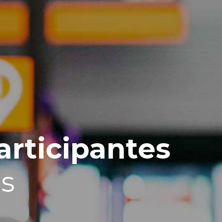
articipantes
s