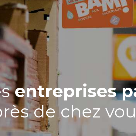
es
entreprises p
près de chez vou