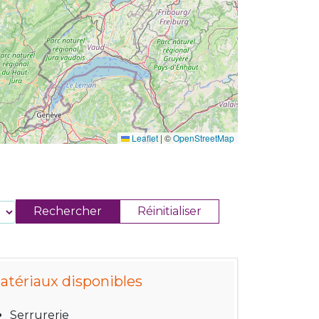
Leaflet
|
©
OpenStreetMap
atériaux disponibles
Serrurerie