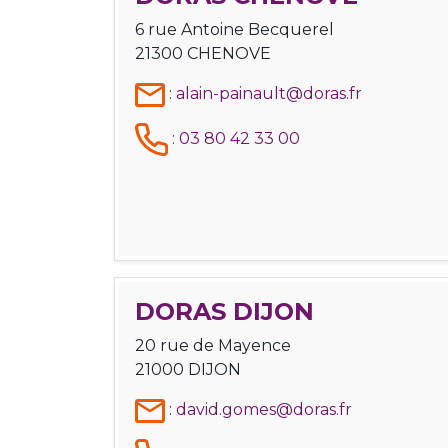
6 rue Antoine Becquerel
21300 CHENOVE
:
alain-painault@doras.fr
:
03 80 42 33 00
DORAS DIJON
20 rue de Mayence
21000 DIJON
:
david.gomes@doras.fr