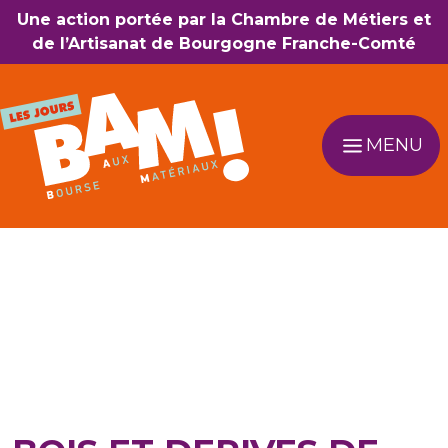
Aller au contenu
Une action portée par la Chambre de Métiers et
de l’Artisanat de Bourgogne Franche-Comté
MENU
Navigation principale
Types de matériaux
proposés à la vente :
Bois (panneaux,
tasseaux....)